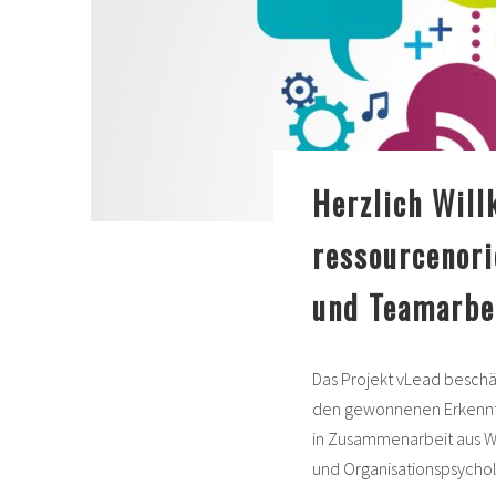
Herzlich Wil
ressourcenori
und Teamarbe
Das Projekt vLead beschäf
den gewonnenen Erkenntni
in Zusammenarbeit aus Wis
und Organisationspsycholog