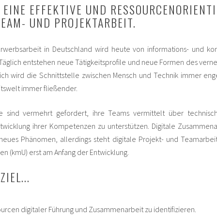
 EINE EFFEKTIVE UND RESSOURCENORIENT
TEAM- UND PROJEKTARBEIT.
rwerbsarbeit in Deutschland wird heute von informations- und ko
. Täglich entstehen neue Tätigkeitsprofile und neue Formen des vern
eich wird die Schnittstelle zwischen Mensch und Technik immer en
eitswelt immer fließender.
te sind vermehrt gefordert, ihre Teams vermittelt über technisc
ntwicklung ihrer Kompetenzen zu unterstützen. Digitale Zusammenar
eues Phänomen, allerdings steht digitale Projekt- und Teamarbeit
n (kmU) erst am Anfang der Entwicklung.
IEL...
rcen digitaler Führung und Zusammenarbeit zu identifizieren.