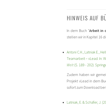
HINWEIS AUF 
In dem Buch "
Arbeit in 
stellen wir in Kapitel 16
Antoni C.H., Latniak E., H
Teamarbeit – vLead. In: W.
Welt
(S. 189 - 202). Sprin
Zudem haben wir gemein
Projekt vLead in dem Bu
sofort zum Download berei
Latniak, E. & Schäfer, J. 