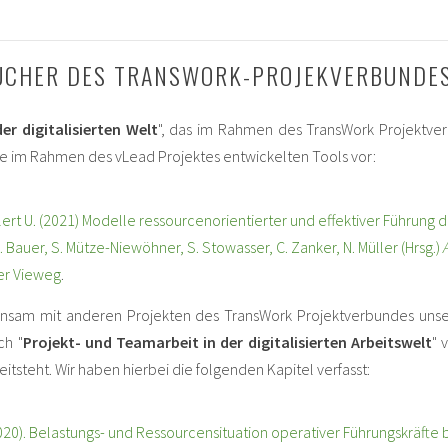
BÜCHER DES TRANSWORK-PROJEKVERBUNDE
der digitalisierten Welt
", das im Rahmen des TransWork Projektver
 die im Rahmen des vLead Projektes entwickelten Tools vor:
ellert U. (2021) Modelle ressourcenorientierter und effektiver Führung d
 Bauer, S. Mütze-Niewöhner, S. Stowasser, C. Zanker, N. Müller (Hrsg.)
ger Vieweg
.
sam mit anderen Projekten des TransWork Projektverbundes unse
ch "
Projekt- und Teamarbeit in der digitalisierten Arbeitswelt
" 
tsteht. Wir haben hierbei die folgenden Kapitel verfasst:
(2020). Belastungs- und Ressourcensituation operativer Führungskräfte 