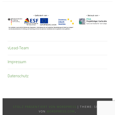
vLead-Team
Impressum
Datenschutz
STOLZ PRÄSENTIERT VON WORDPRESS
|
THEME: SELA
VON
WORDPRESS.COM
.