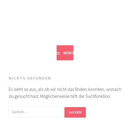
Springe
zum
VLEAD
Inhalt
DIGITALE TEAMARBEIT
MENÜ
NICHTS GEFUNDEN.
Es sieht so aus, als ob wir nicht das finden konnten, wonach
du gesucht hast. Möglicherweise hilft die Suchfunktion.
Suchen
nach: