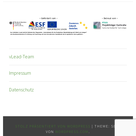
vLead-Team
Impressum
Datenschutz
STOLZ PRÄSENTIERT VON WORDPRESS
|
THEME: SELA
VON
WORDPRESS.COM
.