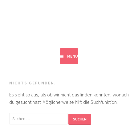
Springe
zum
VLEAD
Inhalt
DIGITALE TEAMARBEIT
MENÜ
NICHTS GEFUNDEN.
Es sieht so aus, als ob wir nicht das finden konnten, wonach
du gesucht hast. Möglicherweise hilft die Suchfunktion.
Suchen
nach: